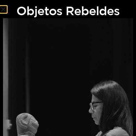
Objetos Rebeldes
Objetos
Rebeldes
Los antiguos habitantes del sur de Costa Rica tallaron más
de 300 esferas de piedra, la mayoría de las cuales fueron
saqueadas. Ifigenia, arqueóloga, soporta el peso de estos
secretos en un país ansioso por olvidar su historia. ¿Cuáles
son las grietas en nuestra memoria? ¿Cómo se fracturan las
cosas con el tiempo?