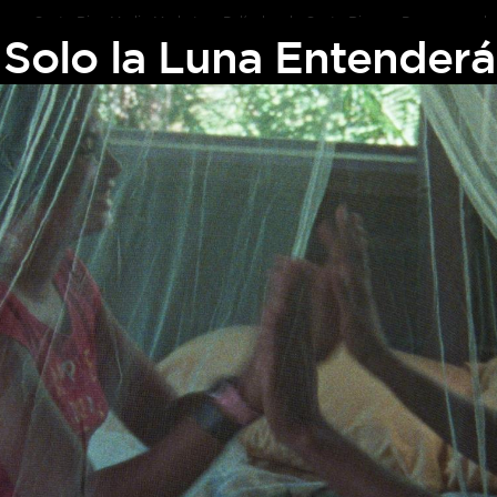
Costa Rica Media Market
Películas de Costa Rica
Programas de 
Solo la Luna Entenderá
na Entenderá
ulo, el tiempo se entreteje en la misteriosa y estática ciudad d
os reservados