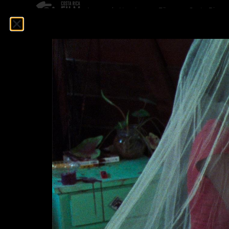
Acerca de Nosotros
Filmar en Costa Rica
Solo la Lu
Cuando una luna mágica se desliza hacia el crepúsc
© 2026 PROCOMER-CR FILM COMISSION. Todos los derech