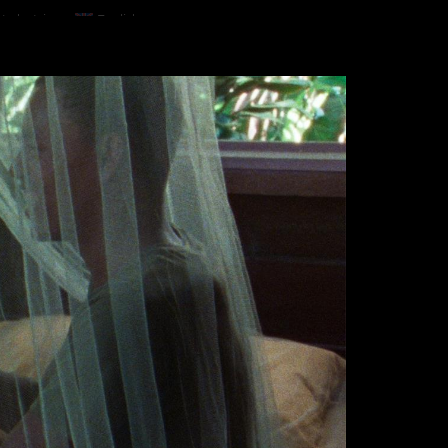
Industria
English
Contacto
e Manzanillo.
Política de Privacidad
Términos & Condiciones