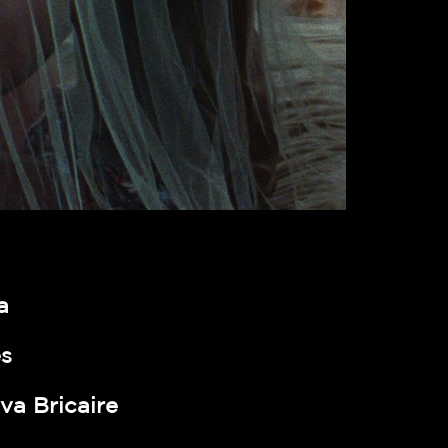
a
s
a Bricaire